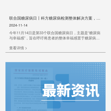
联合国糖尿病日丨科方糖尿病检测整体解决方案，精
准医疗护航者
2024-11-14
今年11月14日是第33个联合国糖尿病日，主题是“糖尿病
与幸福感”，旨在呼吁将患者的整体幸福感置于糖尿病护
理的核心，推动改变，以改善糖尿病患者的生活。据IDF
查看详情 >
数据，2021年全球20-79岁的成年人中，糖尿病患者高达
5.37亿，约占全球人口的10.5%，预计到2045年将达到
7.83亿人，增长幅度高达46%。中国是糖尿病患者数量最
多的国家，2021年我国的糖尿病患者总人数为1.409亿，
到2045年这个数字将达到1.744亿，面临严峻挑战！糖尿
病的病...