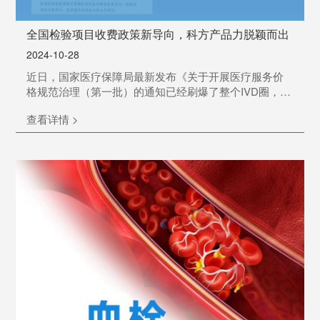
全国检验项目收费政策新导向，科方产品力脱颖而出
2024-10-28
近日，国家医疗保障局最新发布《关于开展医疗服务价
格规范治理（第一批）的通知已经刷爆了整个IVD圈，引
起大家广泛关注！该通告聚焦以下四个检验项目的价格
查看详情 >
进行相应调整。文件内容解读：1►治理目标价：以单项
价格全国中位价、平均价或第一价区次低价的低值作为
目标价，督促降低设备耗材偏高的采购成本，下调项目
价格至目标价附近。现行价格水平低于目标价格的，暂
不调整价格。价格水平确实偏低的，可在后续医疗服务
价格动态调整...