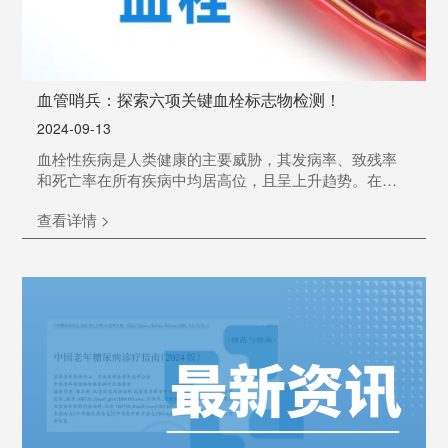
血管哨兵：探索六项关键血栓标志物检测！
2024-09-13
血栓性疾病是人类健康的主要威胁，其发病率、致残率
和死亡率在所有疾病中均居高位，且呈上升趋势。在存
在高凝状态或血栓形成倾向的基础疾病和诱因时，凝血
查看详情 >
与抗凝血机制的失衡可导致血栓形成，进而引发血栓性
疾病。01 血栓性疾病的严峻现状约70%的血栓性疾病为
静脉血栓栓塞症（VTE），VTE主要包括深静脉血栓形成
（DVT）和肺动脉栓塞（PE），DVT血栓脱落后进入肺
循环阻断肺循环的主干或分支，即有可能导致患者猝
死！然...