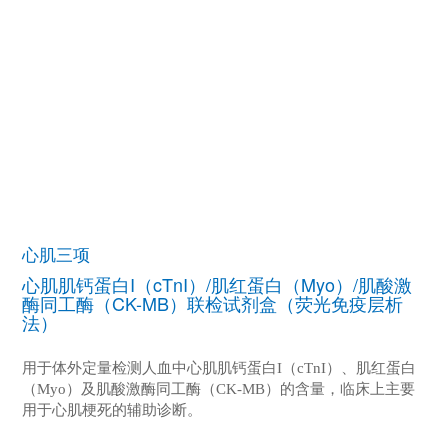
心肌三项
心肌肌钙蛋白I（cTnI）/肌红蛋白（Myo）/肌酸激
酶同工酶（CK-MB）联检试剂盒（荧光免疫层析
法）
用于体外定量检测人血中心肌肌钙蛋白I（cTnI）、肌红蛋白
（Myo）及肌酸激酶同工酶（CK-MB）的含量，临床上主要
用于心肌梗死的辅助诊断。