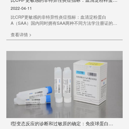
A(SAA)
2022-04-11
比CRP更敏感的非特异性炎症指标：血清淀粉蛋白
A（SAA）国内同时拥有SAA两种不同方法学注册证的厂
家01 SAA临床意义SAA是急性相蛋白，机体受感染后，
查看详情 >
可迅速升高，清除病原体后又可迅速的降低至正常水
平，是反映机体感染情况和炎症恢复的灵敏指标在特殊
病毒感染、风湿性疾病如：手足口病、EB病毒感染、
CMV感染、轮状病毒感染、疱疹性口炎、川崎病等上升
较显著。SAA广泛应用于感染性疾病辅助诊断、冠心病
风险预...
I型变态反应的诊断和过敏原的确定：免疫球蛋白
E(IgE)