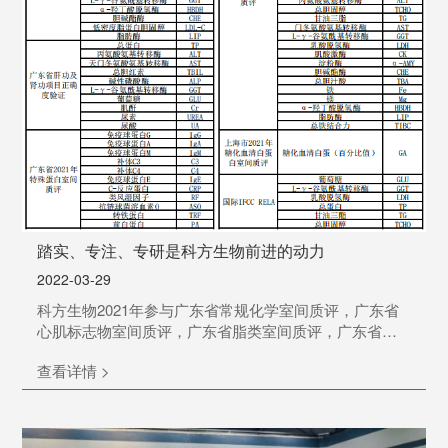
踏实、专注、专研是科方生物前进的动力
2022-03-29
科方生物2021年参与广东省常规化学室间质评，广东省
心肌标志物室间质评，广东省脂类室间质评，广东省肝
功及肾功项目正确度验证，广东省特殊蛋白室间质评，
查看详情 >
上海市常规化学室间质评，上海市糖化血清白蛋白室间
质评，国际IFCC RELA，共102项化学室质评，全部结果
100%符合。