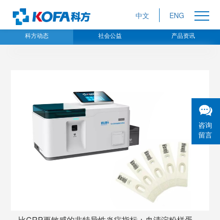
中文
ENG
科方动态
社会公益
产品资讯
咨询
留言
比CRP更敏感的非特异性炎症指标：血清淀粉样蛋白