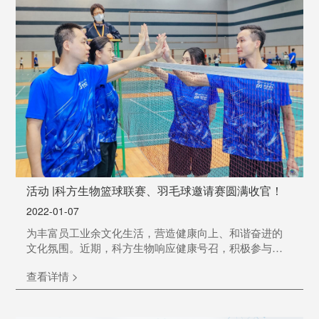
活动 |科方生物篮球联赛、羽毛球邀请赛圆满收官！
2022-01-07
为丰富员工业余文化生活，营造健康向上、和谐奋进的
文化氛围。近期，科方生物响应健康号召，积极参与首
届“加速器 留创园杯”男子篮球联赛，在篮球场上，大展
查看详情 >
身手，秀出自信！随后更是在“求是创新杯”羽毛球邀请赛
中，从14支强劲队伍中脱颖而出，越战越勇，最终荣
获“第四名”的好成绩。