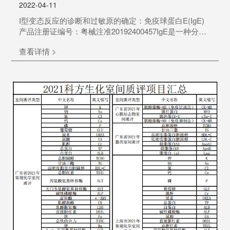
2022-04-11
I型变态反应的诊断和过敏原的确定：免疫球蛋白E(IgE)
产品注册证编号：粤械注准20192400457IgE是一种分泌
型免疫球蛋白，分子量为196000KD，由两条轻链和两条
查看详情 >
重链组成，是由鼻咽、扁桃体、支气管、胃肠粘膜等处
固有层的浆细胞产生，主要分布于这些部位的黏膜组
织、外分泌液及血液内，以单体形式存在。 血清中存在
两种IgE，总IgE（tIgE）与特异性IgE（sIgE），血清总
IgE是一个辅助诊断指标，在过敏及Ⅰ型变态反应...