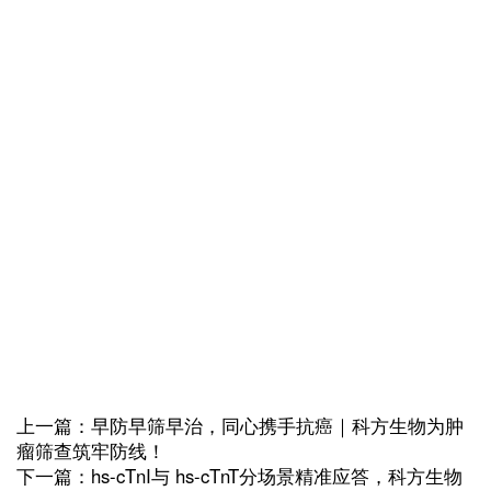
上一篇：早防早筛早治，同心携手抗癌｜科方生物为肿
瘤筛查筑牢防线！
下一篇：hs-cTnI与 hs-cTnT分场景精准应答，科方生物