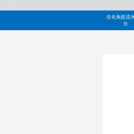
生化免疫流
台