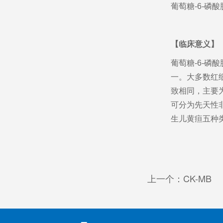
葡萄糖-6-磷
【临床意义】
葡萄糖-6-磷
一。大多数红细
致相同，主要
可分为先天性
生儿黄疸五种
上一个：CK-MB