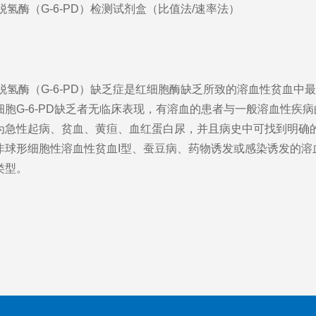
酸脱氢酶（G-6-PD）检测试剂盒（比值法/速率法）
酸脱氢酶（G-6-PD）缺乏症是红细胞酶缺乏所致的溶血性贫血中
胞G-6-PD缺乏者无临床表现，有溶血的患者与一般溶血性疾
为急性起病、贫血、黄疸、血红蛋白尿，并且病史中可找到明确
非球形细胞性溶血性贫血I型、蚕豆病、药物诱发或感染诱发的溶
类型。