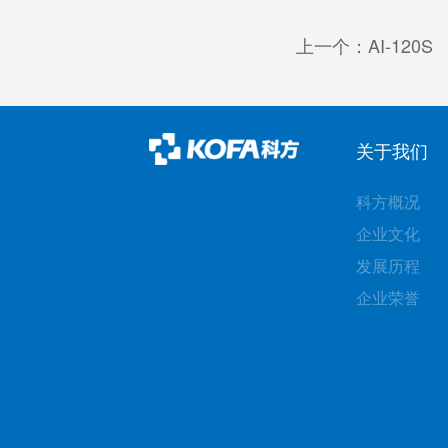
上一个：AI-120S
关于我们
科方概况
企业文化
发展历程
企业荣誉