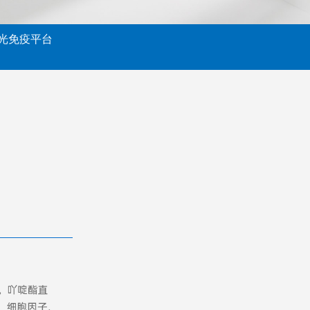
光免疫平台