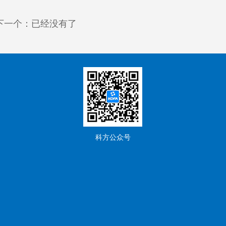
下一个：已经没有了
科方公众号