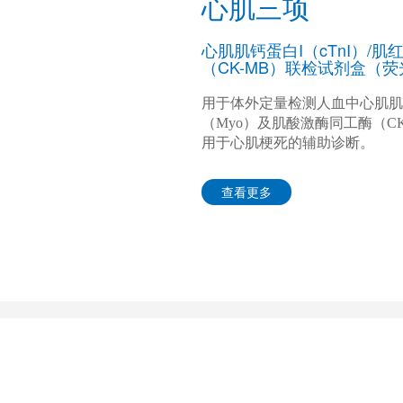
心肌三项
心肌肌钙蛋白I（cTnI）/肌
（CK-MB）联检试剂盒（
用于体外定量检测人血中心肌肌钙
（Myo）及肌酸激酶同工酶（C
用于心肌梗死的辅助诊断。
查看更多