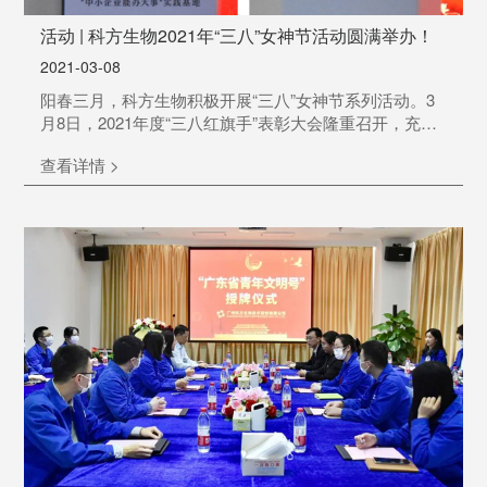
活动 | 科方生物2021年“三八”女神节活动圆满举办！
2021-03-08
阳春三月，科方生物积极开展“三八”女神节系列活动。3
月8日，2021年度“三八红旗手”表彰大会隆重召开，充分
展现新时代女性的时代风采和精神风貌！3月14日，科方
查看详情 >
女神们走进白水寨，享受难得的悠闲时光，品味农家美
食，一起记录温情美好时刻！