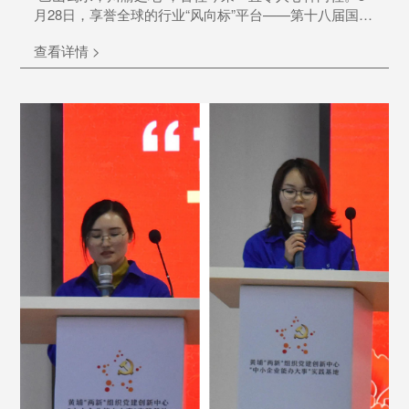
月28日，享誉全球的行业“风向标”平台——第十八届国际
检验医学暨输血仪器试剂博览会（CACLP）在重庆国际
查看详情 >
博览中心盛大开幕，群贤毕至，共同见证这一IVD行业盛
会。