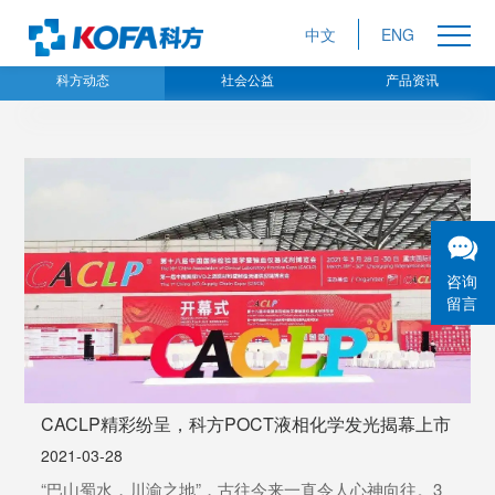
中文
ENG
科方动态
社会公益
产品资讯
咨询
留言
CACLP精彩纷呈，科方POCT液相化学发光揭幕上市
2021-03-28
“巴山蜀水，川渝之地”，古往今来一直令人心神向往。3