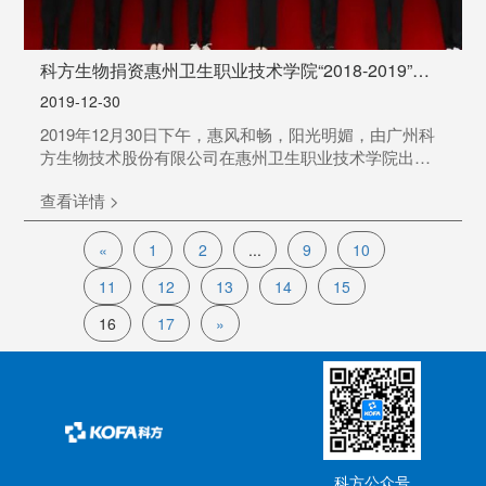
科方生物捐资惠州卫生职业技术学院“2018-2019”年
度科方奖学金表彰大会
2019-12-30
2019年12月30日下午，惠风和畅，阳光明媚，由广州科
方生物技术股份有限公司在惠州卫生职业技术学院出资
设立的“科方奖学金”颁奖典礼在该院隆重举行。
查看详情 >
«
1
2
...
9
10
11
12
13
14
15
16
17
»
科方公众号