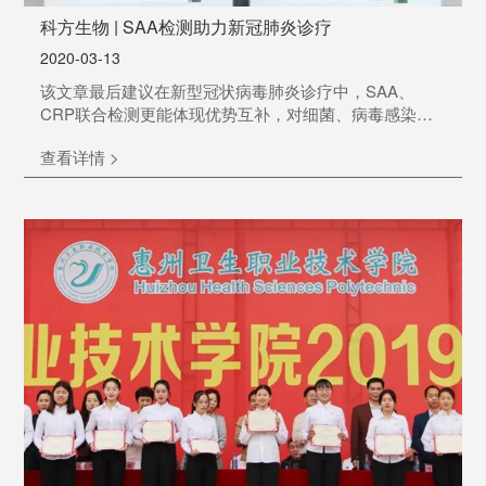
科方生物 | SAA检测助力新冠肺炎诊疗
2020-03-13
该文章最后建议在新型冠状病毒肺炎诊疗中，SAA、
CRP联合检测更能体现优势互补，对细菌、病毒感染的
诊断和鉴别诊断多一份依据；监测SAA在治疗过程中的
查看详情 >
变化对新冠患者的预后判断有着重要意义。